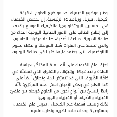
يعتبر موضوع الكيمياء أحد مواضيع العلوم الدقيقة
(كيمياء، فيرياء ورياضيات) الرئيسية. إن تخصص الكيمياء
في المسارين البيوتكنولوجيا والكيمياء الموسع يهدف
إلى إطلاع الطالب على الأمور الحياتية اليومية ابتداءً من
صناعة الأدوية، صناعة الأغذية، صناعة مركبات الحاسوب
والتي تعتمد على الفلزات شبه الموصلة وانتهاءً بعلوم
النانوكيمياء التي يعتمد عليها كثيرا في صناعة الروبوت.
يُعرّفُ علمُ الكيمياء على أنّه العلمُ المختصُّ بدراسة
المادّة وخصائصِها، وبُنيتِها، والسّلوكِ الذي تسلكُهُ في
كافّةِ الظّروفِ التي قد تتعرّضُ لها، ويُطلقُ أيضاً على
هذا العلم في بعض الأحيان اسمُ العلم المركزيّ؛ لأنّه
رابطٌ رئيسيٌّ بين أنواعٍ أُخرى من العلومِ كربطه بين علمَيّ
الفيزياء والأحياء، أو الفيزياء والجيولوجيا.
لذلك وبسبب أهمية علم الكيمياء , يدرس علم الكيمياء
بمستوى 5 وحدات ماده نظريه وتجارب علميه