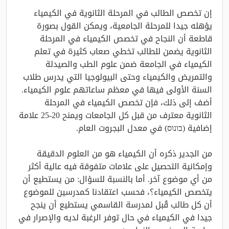
إن تخصص الطالب في المرحلة الثانوية في الكيمياء
يؤهله جيدا للمرحلة الجامعية، ويمكن القول بصورة
قاطعة أن النجاح في تخصص الكيمياء في المرحلة
الثانوية يضمن للطالب تخطي صعاب كثيرة في تعلم
الكيمياء في الجامعة ضمن علوم الطب والصيدلة
والتمريض والكيمياء وحتى البيولوجيا التي يدرس طلاب
السنة الأولى فيها في معظم ساعاتهم علوم الكيمياء.
أضف إلى ذلك، فإن تخصص الكيمياء في المرحلة
الثانوية معترف من قبل كل الجامعات ويمنح 20-25 علامة
إضافية (בונוס) في معدل البجروت العام.
من الجدير ذكره أن الكيمياء هو من العلوم الدقيقة
وإمكانية التحصيل على علامات متفوقة فيه عالية أكثر
من أي موضوع آخر. أما بالنسبة للسؤال: من يستطيع أن
يتخصص الكيمياء؟، فحسب اعتقادنا كمدرسين للموضوع
أن كل طالب قُبل لمدرسة القاسمي يستطيع أن ينجح
جيدا في الكيمياء في حال توفر الرغبة لديه والإصرار في