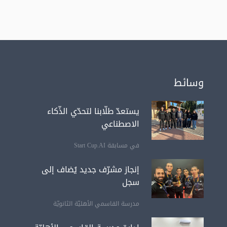
وسائط
يستعدّ طلّابنا لتحدّي الذّكاء
الاصطناعي
في مسابقة Start Cup.AI
إنجاز مشرّف جديد يُضاف إلى
سجل
مدرسة القاسمي الأهليّة الثانويّة