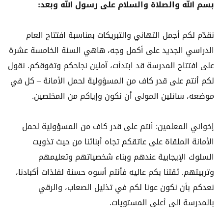
بسم الله والصلاة والسلام على رسول الله وبعد:
نقدّم لكم أجمل التهاني والتبريكات بمناسبة افتتاح العام
الدراسي الجديد على أكمل وجه، هاهي السنة الخامسة عشرة
على افتتاح المدرسة قد ابتدأت، آملين نجاحكم وتفوقكم. نقول
لكم أنتم على قدر كاف من المسؤولية لحمل الأمانة – كل في
موضعه، سائلين المولى أن نكون وإياكم من المخلصين.
إخواني المعلمين: أنتم على قدر كاف من المسؤولية لحمل
الأمانة الملقاة على عاتقكم تجاه أبنائنا من حيث تذويت
السلوك الإيجابية عندهم وبناء شخصياتهم وتعليمهم
وتربيتهم. ثقتنا بكم عاليه فأنتم أسوه حسنة لفلذات أكبادنا،
نعدكم بأن نكون عونا لكم في تذليل الصعاب، والرقي
بالمدرسة إلى أعلى المستويات.