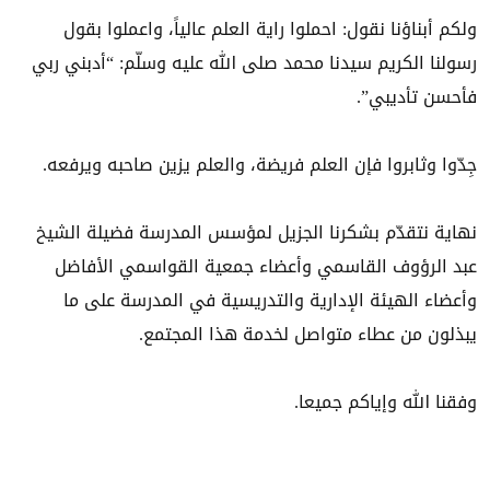
ولكم أبناؤنا نقول: احملوا راية العلم عالياً، واعملوا بقول
رسولنا الكريم سيدنا محمد صلى الله عليه وسلّم: “أدبني ربي
فأحسن تأديبي”.
جِدّوا وثابروا فإن العلم فريضة، والعلم يزين صاحبه ويرفعه.
نهاية نتقدّم بشكرنا الجزيل لمؤسس المدرسة فضيلة الشيخ
عبد الرؤوف القاسمي وأعضاء جمعية القواسمي الأفاضل
وأعضاء الهيئة الإدارية والتدريسية في المدرسة على ما
يبذلون من عطاء متواصل لخدمة هذا المجتمع.
وفقنا الله وإياكم جميعا.