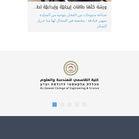
ورشة كلّها طاقات إيجابيّة وإبداعيّة لطلاب صف الحادي عشر ״2״
صناعة منتوجات من الفخار بتوجيه من السيّدة
سهير فنادقة - مختصة في المجال لها منا جزيل
الشكر