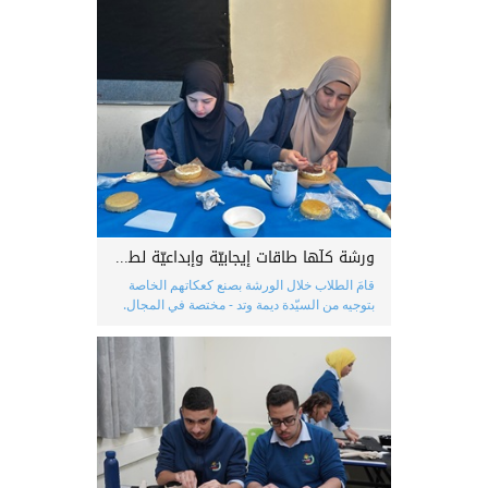
ورشة كلّها طاقات إيجابيّة وإبداعيّة لطلاب صف الحادي عشر ״1״
قامَ الطلاب خلال الورشة بصنع كعكاتهم الخاصة
بتوجيه من السيّدة ديمة وتد - مختصة في المجال.