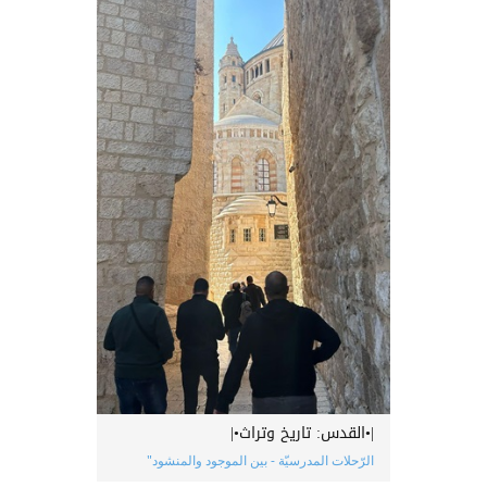
|•القدس: تاريخ وتراث•|
الرّحلات المدرسيّة - بين الموجود والمنشود"