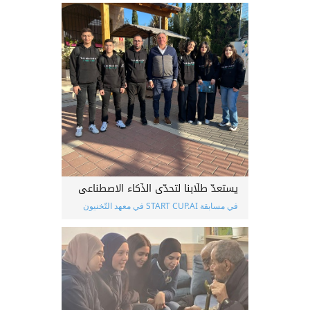
يستعدّ طلّابنا لتحدّي الذّكاء الاصطناعي
في مسابقة START CUP.AI في معهد التّخنيون